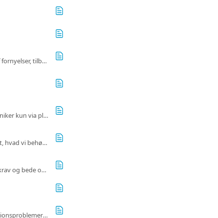
Forladelse af et Sharesub-abonnement, opsigelse som abonnent, tab af adgang, håndtering af fornyelser, tilbagebetalinger.
Gå til Chat-siden for at chatte med dine medabonnenter. Respekter fortroligheden, og kommuniker kun via platformen.
Blev servicen afbrudt af en ejer på Sharesub? Kontinuerlig deling, men tjenesten er stoppet? Alt, hvad vi behøver at vide.
Hvis ejeren ikke svarer inden for et par timer efter, at du har sendt din besked, skal du åbne et krav og bede om at få pengene tilbage.
Få adgang til dit abonnement, find dine login-oplysninger, og håndter login- eller kommunikationsproblemer med ejeren.