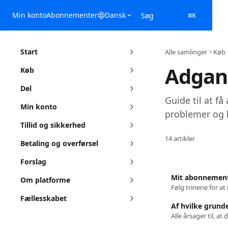
Spring videre til hovedindholdet
Min konto
Abonnementer
Dansk
Søg
⌘
K
Start
Alle samlinger
Køb
Adgang
Køb
Del
Guide til at f
Min konto
problemer og 
Tillid og sikkerhed
14 artikler
Betaling og overførsel
Forslag
Mit abonnement 
Om platforme
Fællesskabet
Af hvilke grunde
Alle årsager til, at