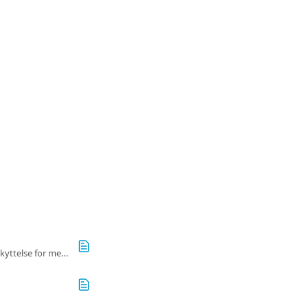
Følg trinene for at indgive en klage, hvis dit abonnement ikke fungerer, og få gavn af vores beskyttelse for medabonnenter.