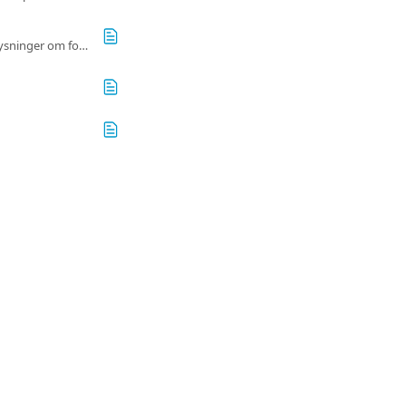
Hos Sharesub bestræber vi os på at levere en hurtig og effektiv service. Her er de vigtigste oplysninger om fortrydelsesretten, der gælder for vores tjenester.