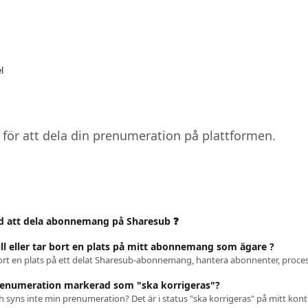
l
 för att dela din prenumeration på plattformen.
ad att dela abonnemang på Sharesub ❓
ill eller tar bort en plats på mitt abonnemang som ägare ?
a bort en plats på ett delat Sharesub-abonnemang, hantera abonnenter, proces
renumeration markerad som "ska korrigeras"?
h syns inte min prenumeration? Det är i status "ska korrigeras" på mitt kont