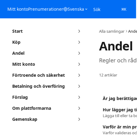
Hoppa till huvudinnehåll
Mitt konto
Prenumerationer
Svenska
Sök
⌘
K
Start
Alla samlingar
Ande
Andel
Köp
Andel
Regler och råd
Mitt konto
Förtroende och säkerhet
12 artiklar
Betalning och överföring
Förslag
Är jag berättig
Om plattformarna
Hur lägger jag t
Lägga till eller t
Gemenskap
Varför är min p
Varför valideras oc