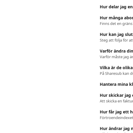
Hur delar jag e
Hur många abon
Finns det en grän
Hur kan jag sl
Steg att följa för
Varför ändra di
Varför måste jag ä
Vilka är de olik
På Sharesub kan du
Hantera mina 
Hur skickar jag
Hur får jag ett 
Förtroendeindexet 
Hur ändrar jag