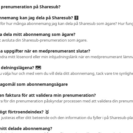
n prenumeration på Sharesub?
nemang kan jag dela på Sharesub? 🧮
s för hur många abonnemang jag kan dela på Sharesub som ägare? Hur fung
uta dela mitt abonnemang som ägare?
 att avsluta din Sharesub-prenumeration som ägare.
na uppgifter när en medprenumerant slutar?
ndra mitt lösenord eller min inbjudningslänk när en medprenumerant lämna
a delningslägena? 🗺️
 välja hur och med vem du vill dela ditt abonnemang, tack vare tre synligh
klagomål som abonnemangsägare
 en faktura för att validera min prenumeration?
högt förtroendeindex? 🥇
justeras efter ditt beteende och den information du fyller i på Sharesub-pl
 mitt delade abonnemang?