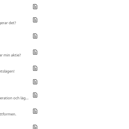
erar det?
r min aktie?
etslägen!
Att skicka en faktura för din prenumeration påskyndar processen med att validera din prenumeration och lägga upp den online, och ökar säkerheten.
attformen.