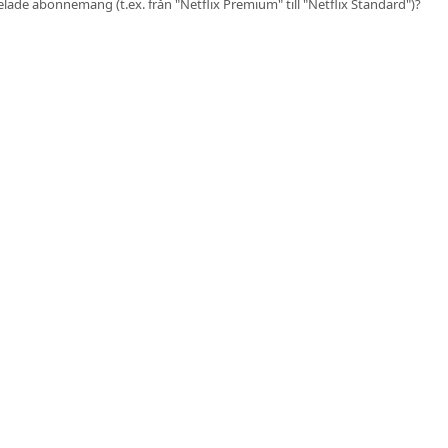
delade abonnemang (t.ex. från "Netflix Premium" till "Netflix Standard")?
Sharesub