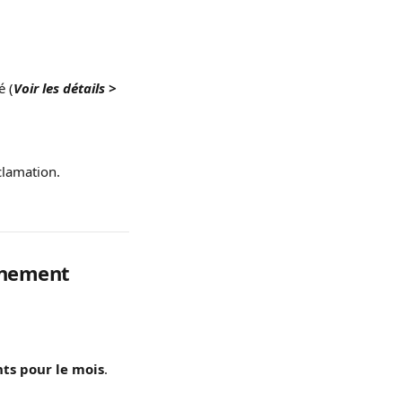
é (
Voir les détails > 
clamation.
onnement
ts pour le mois
.