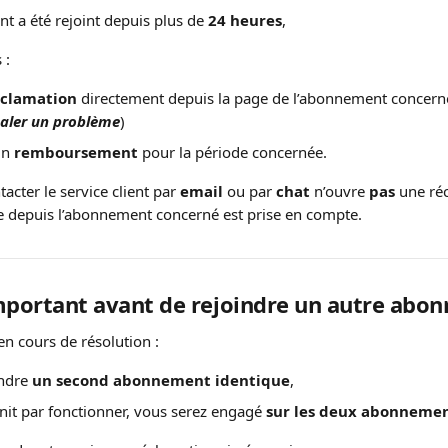
t a été rejoint depuis plus de 
24 heures
,
 :
éclamation
 directement depuis la page de l’abonnement concern
naler un problème
)
n 
remboursement
 pour la période concernée.
acter le service client par 
email
 ou par 
chat
 n’ouvre 
pas
 une ré
e depuis l’abonnement concerné est prise en compte.
important avant de rejoindre un autre ab
 en cours de résolution :
ndre 
un second abonnement identique
,
init par fonctionner, vous serez engagé 
sur les deux abonnemen