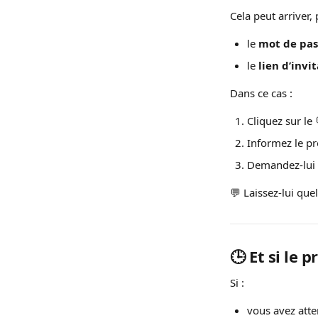
Cela peut arriver,
le 
mot de pas
le 
lien d’invi
Dans ce cas :
Cliquez sur le 
Informez le p
Demandez-lui 
💬 Laissez-lui que
🕒 Et si le 
Si :
vous avez atte