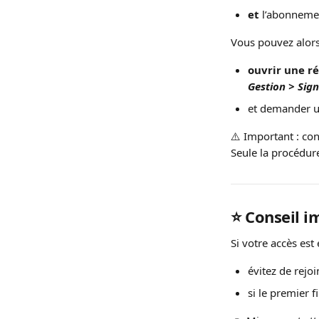
et
 l’abonnemen
Vous pouvez alors
ouvrir une r
Gestion > Sig
et demander u
⚠️ Important : cont
Seule la procédur
⭐️ Conseil 
Si votre accès est
évitez de rejoi
si le premier f