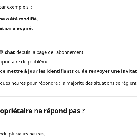
 par exemple si :
se a été modifié
,
tation a expiré
.
💬 
chat
 depuis la page de l’abonnement
ropriétaire du problème
de 
mettre à jour les identifiants
 ou 
de renvoyer une invita
lques heures pour répondre : la majorité des situations se règlen
propriétaire ne répond pas ?
ndu plusieurs heures,