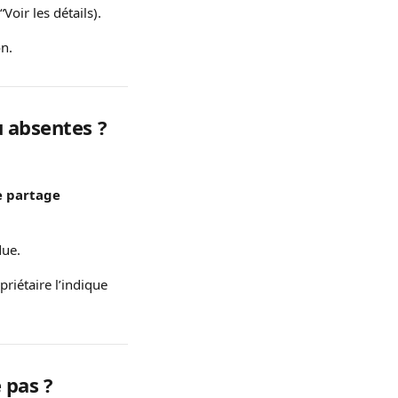
oir les détails).
on.
u absentes ?
e partage
due.
priétaire l’indique 
 pas ?