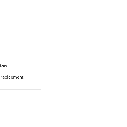
tion
.
t rapidement.