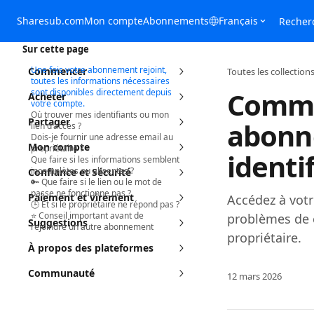
Passer au contenu principal
Sharesub.com
Mon compte
Abonnements
Français
Recher
Sur cette page
Une fois votre abonnement rejoint,
Commencer
Toutes les collection
toutes les informations nécessaires
Comme
sont disponibles directement depuis
Acheter
votre compte.
Où trouver mes identifiants ou mon
Partager
abonn
lien d’accès ?
Dois-je fournir une adresse email au
Mon compte
propriétaire ?
identif
Que faire si les informations semblent
incomplètes ou absentes ?
Confiance et Sécurité
🔑 Que faire si le lien ou le mot de
passe ne fonctionne pas ?
Paiement et virement
Accédez à votr
🕒 Et si le propriétaire ne répond pas ?
⭐️ Conseil important avant de
problèmes de 
Suggestions
rejoindre un autre abonnement
propriétaire.
À propos des plateformes
Communauté
12 mars 2026