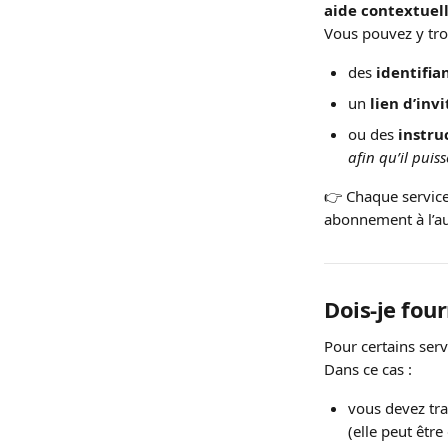
aide contextuel
Vous pouvez y tro
des 
identifia
un 
lien d’inv
ou des 
instru
afin qu’il pui
👉 Chaque service
abonnement à l’au
Dois-je fou
Pour certains servi
Dans ce cas :
vous devez tra
(elle peut êtr