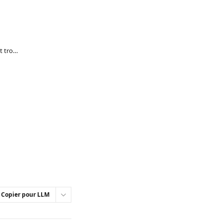
Comment accéder à mon abonnement et trouver mes identifiants ?
Copier pour LLM