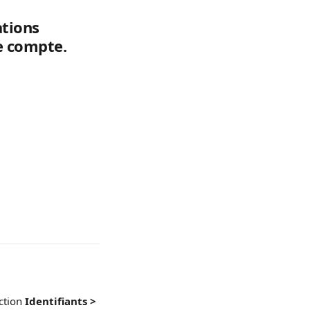
tions 
e compte.
ction 
Identifiants > 