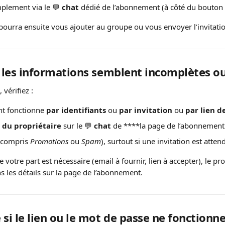
plement via le 💬 
chat
 dédié de l’abonnement (à côté du bouton “V
 pourra ensuite vous ajouter au groupe ou vous envoyer l’invitati
i les informations semblent incomplètes o
 vérifiez :
t fonctionne 
par identifiants
 ou 
par invitation
 ou 
par lien d
 du propriétaire
 sur le 💬 
chat
 de ****la page de l’abonnement
 compris 
Promotions
 ou 
Spam
), surtout si une invitation est atten
 votre part est nécessaire (email à fournir, lien à accepter), le pro
 les détails sur la page de l’abonnement.
 si le lien ou le mot de passe ne fonctionne