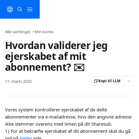
Spring videre til hovedindholdet
Alle samlinger
Min konto
Hvordan validerer jeg
ejerskabet af mit
abonnement? ✉️
Kopi til LLM
11. marts 2025
Vores system kontrollerer ejerskabet af de delte 
abonnementer via e-mailadresse, hvis den angivne adresse 
ikke stemmer overens med limen på dit Sharesub.
1) For at bekræfte ejerskabet af dit abonnement skal du gå 
ind på 
Fælles
 side. 