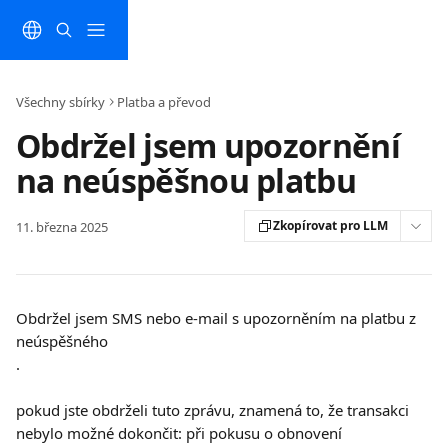
Přeskočit na hlavní obsah
Všechny sbírky
Platba a převod
Obdržel jsem upozornění
na neúspěšnou platbu
Zkopírovat pro LLM
11. března 2025
Obdržel jsem SMS nebo e-mail s upozorněním na platbu z 
neúspěšného
.
pokud jste obdrželi tuto zprávu, znamená to, že transakci 
nebylo možné dokončit: při pokusu o obnovení 