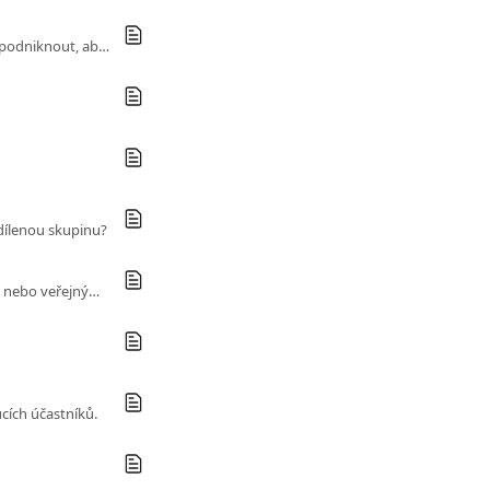
Zjistěte, jak sdílet předplatné na Sharesub, jaké jsou možnosti viditelnosti a jaké kroky je třeba podniknout, aby bylo vaše sdílení dostupné.
dílenou skupinu?
Na Sharesubu si vyberte mezi sdílením soukromých předplatných vyhrazených pro vaše blízké nebo veřejnými se všemi našimi uživateli!
cích účastníků.