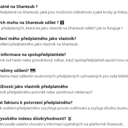
latné na Sharesub ?
ých mohu na Sharesub sdílet ? 🧮
u předplatných, která lze jako vlastník na Sharesub sdílet? Jak to funguje ?
ílení mého předplatného jako vlastník?
sdílení předplatného jako vlastník na Sharesub.
 informace na spolupředplatitele?
nit své heslo nebo pozvánkový odkaz, když spolupředplatitel opustí mou s
režimy sdílení? 🗺️
ížnosti jako vlastník předplatného
stník předplatného potvrdit nebo zamítnout reklamaci?
t fakturu k potvrzení předplatného?
 k ověření předplatného urychluje proces ověřování a zvyšuje důvěru budou
vysokého indexu důvěryhodnosti? 🥇
ění podle vašeho chování a informací vyplněných na platformě Sharesub.