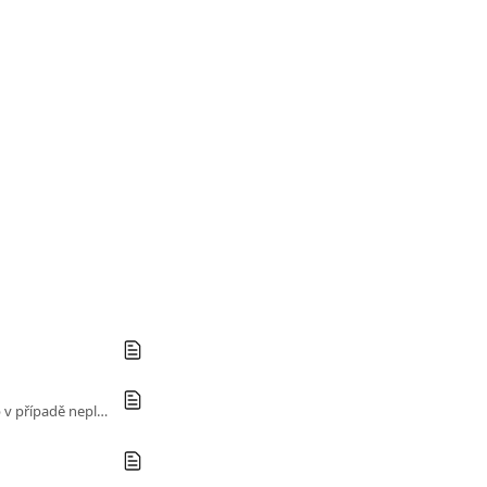
Přidávání nebo odebírání míst v sdíleném předplatném Sharesub, správa předplatitelů, postup v případě neplacení.