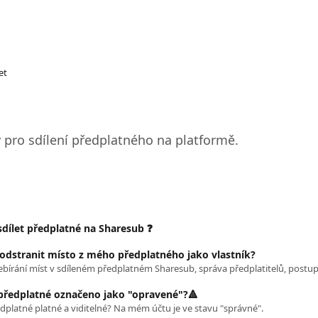
et
y pro sdílení předplatného na platformě.
sdílet předplatné na Sharesub ❓
 odstranit místo z mého předplatného jako vlastník?
předplatné označeno jako "opravené"?🔺
dplatné platné a viditelné? Na mém účtu je ve stavu "správné".