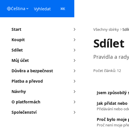
Přeskočit na hlavní obsah
Čeština
Vyhledat
⌘
K
Start
Všechny sbírky
Sdíl
Sdílet
Koupit
Sdílet
Pravidla a rad
Můj účet
Důvěra a bezpečnost
Počet článků: 12
Platba a převod
Návrhy
Jsem způsobilý 
O platformách
Jak přidat nebo
Společenství
Proč bylo moje 
Proč není moje pře