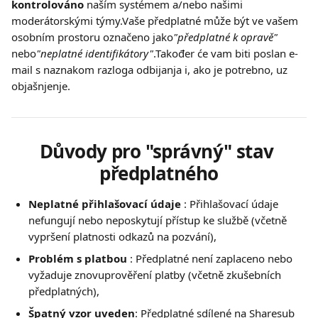
kontrolováno
 naším systémem a/nebo našimi 
moderátorskými týmy.Vaše předplatné může být ve vašem 
osobním prostoru označeno jako
"předplatné k opravě"
nebo
"neplatné identifikátory"
.Također će vam biti poslan e-
mail s naznakom razloga odbijanja i, ako je potrebno, uz 
objašnjenje.
Důvody pro "správný" stav 
předplatného
Neplatné přihlašovací údaje
 : Přihlašovací údaje 
nefungují nebo neposkytují přístup ke službě (včetně 
vypršení platnosti odkazů na pozvání),
Problém s platbou
 : Předplatné není zaplaceno nebo 
vyžaduje znovuprověření platby (včetně zkušebních 
předplatných),
Špatný vzor uveden
: Předplatné sdílené na Sharesub 