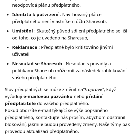
neodpovídá plánu předplatného,
Identita k potvrzení
 : Navrhovaný plátce 
předplatného není vlastníkem účtu Sharesub,
Umístění
 : Skutečný původ sdílení předplatného se liší 
od toho, co je uvedeno na Sharesub,
Reklamace
 : Předplatné bylo kritizováno jinými 
uživateli
Nesoulad se Sharesub
 : Nesoulad s pravidly a 
politikami Sharesub může mít za následek zablokování 
vašeho předplatného.
Stav předplatných se může změnit na
"k opravě"
, když 
vyžadují 
e-mailovou pozvánku
 nebo 
přidání 
předplatitele
 do vašeho předplatného.
Pokud obdržíte e-mail týkající se výše popsaného 
předplatného, kontaktujte nás prosím, abychom odstranili 
blokování, jakmile budou provedeny změny. Naše týmy pak 
provedou aktualizaci předplatného.