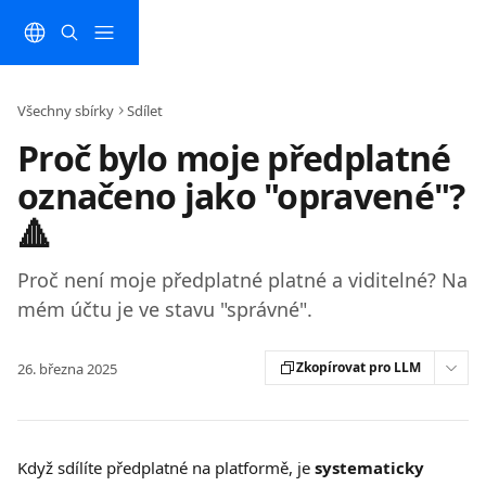
Přeskočit na hlavní obsah
Všechny sbírky
Sdílet
Proč bylo moje předplatné
označeno jako "opravené"?
🔺
Proč není moje předplatné platné a viditelné? Na
mém účtu je ve stavu "správné".
Zkopírovat pro LLM
26. března 2025
Když sdílíte předplatné na platformě, je 
systematicky 