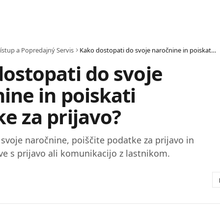
ístup a Popredajný Servis
Kako dostopati do svoje naročnine in poiskati podatke za prijavo?
ostopati do svoje
ine in poiskati
e za prijavo?
svoje naročnine, poiščite podatke za prijavo in
ve s prijavo ali komunikacijo z lastnikom.