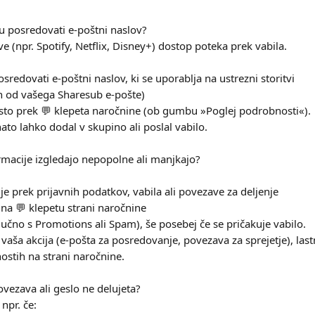
u posredovati e-poštni naslov?
ve (npr. Spotify, Netflix, Disney+) dostop poteka prek vabila.
sredovati e-poštni naslov, ki se uporablja na ustrezni storitvi
n od vašega Sharesub e-pošte)
osto prek 💬 klepeta naročnine (ob gumbu »Poglej podrobnosti«).
ato lahko dodal v skupino ali poslal vabilo.
formacije izgledajo nepopolne ali manjkajo?
je prek prijavnih podatkov, vabila ali povezave za deljenje
 na 💬 klepetu strani naročnine
jučno s Promotions ali Spam), še posebej če se pričakuje vabilo.
vaša akcija (e-pošta za posredovanje, povezava za sprejetje), last
stih na strani naročnine.
povezava ali geslo ne delujeta?
npr. če: