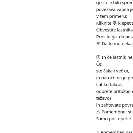
geslo je bilo spr
povezava vabila je
V tem primeru:
Kliknite 💬 klepet
Obvestite lastnika
Prosite ga, da pos
💬 Dajte mu nekaj 
🕒 In če lastnik n
Če:
ste čakali več ur,
in naročnina je pr
Lahko takrat:
odprete pritožbo 
težavo)
in zahtevate povr
⚠️ Pomembno: stik
Samo postopek z 
⭐️ Pomemben nasve