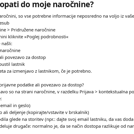
opati do moje naročnine?
naročnini, so vse potrebne informacije neposredno na voljo iz vaš
resub
ine > Pridružene naročnine
nini kliknite »Poglej podrobnosti«
 našli:
 naročnine
ali povezavo za dostop
pustil lastnik
eta za izmenjavo z lastnikom, če je potrebno.
prijavne podatke ali povezavo za dostop?
ijavo so na strani naročnine, v razdelku Prijava > kontekstualna 
:
email in geslo)
 ali deljenje (kopirajte/vstavite v brskalnik)
odila glede na storitev (npr.: dajte svoj email lastniku, da vas dod
 deluje drugače: normalno je, da se način dostopa razlikuje od na