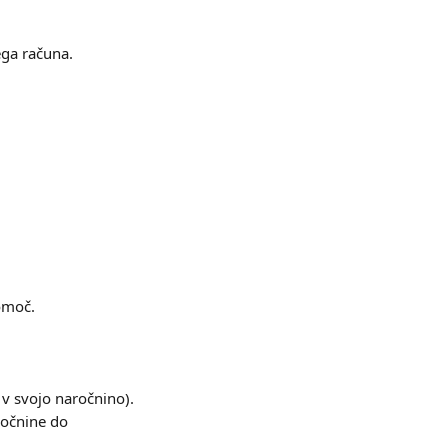
ega računa.
pomoč.
a v svojo naročnino).
ročnine do 