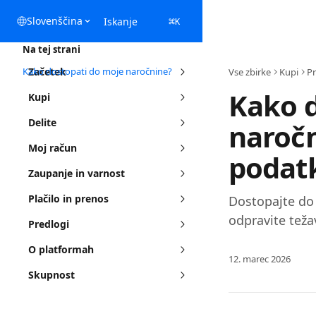
Preskoči na glavno vsebino
Slovenščina
Iskanje
⌘
K
Na tej strani
Kako dostopati do moje naročnine?
Začetek
Vse zbirke
Kupi
Pr
Kako d
Kupi
Delite
naročn
Moj račun
podatk
Zaupanje in varnost
Plačilo in prenos
Dostopajte do 
odpravite teža
Predlogi
O platformah
12. marec 2026
Skupnost