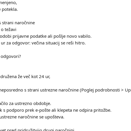
emenjeno,
 potekla.
 s strani naročnine
 o težavi
odobi prijavne podatke ali pošlje novo vabilo.
ur za odgovor: večina situacij se reši hitro.
e odgovori?
idružena že več kot 24 ur,
neposredno s strani ustrezne naročnine (Poglej podrobnosti > Upra
ačilo za ustrezno obdobje.
 s podporo prek e-pošte ali klepeta ne odpira pritožbe.
ustrezne naročnine se upošteva.
t pred pridružitvijo drugi naročnini