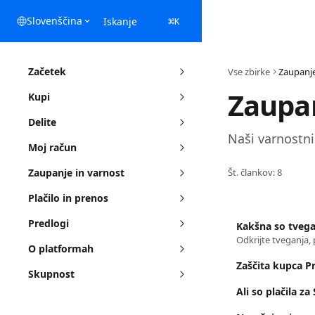
Preskoči na glavno vsebino
Slovenščina
Iskanje
⌘
K
Začetek
Vse zbirke
Zaupanje
Zaupan
Kupi
Delite
Naši varnostni 
Moj račun
Zaupanje in varnost
Št. člankov: 8
Plačilo in prenos
Predlogi
Kakšna so tvega
O platformah
Zaščita kupca P
Skupnost
Ali so plačila z