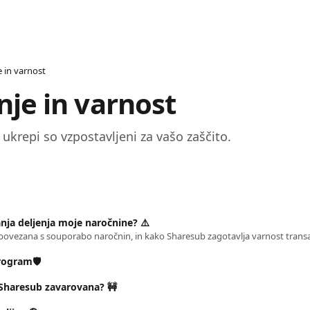
 in varnost
je in varnost 
ukrepi so vzpostavljeni za vašo zaščito.  
nja deljenja moje naročnine? ⚠️
rogram🛡️
a Sharesub zavarovana? 🚧