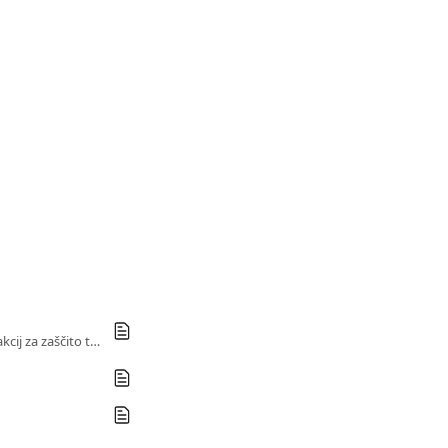
Odkrijte tveganja, povezana s souporabo naročnin, in kako Sharesub zagotavlja varnost transakcij za zaščito tako so-naročnikov kot lastnikov.