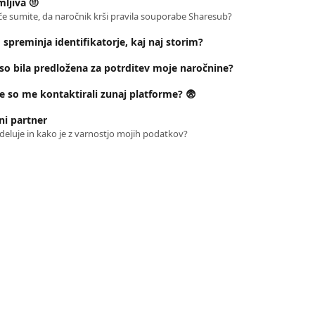
ljiva 🤨
 če sumite, da naročnik krši pravila souporabe Sharesub?
spreminja identifikatorje, kaj naj storim?
 so bila predložena za potrditev moje naročnine?
če so me kontaktirali zunaj platforme? 😨
ni partner
 deluje in kako je z varnostjo mojih podatkov?