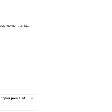
Puis-je me désabonner à tout moment en tant que co-abonné ?
Copier pour LLM