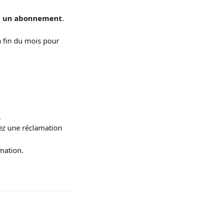
nt un abonnement
. 
a fin du mois pour 
.
rez une réclamation 
mation.