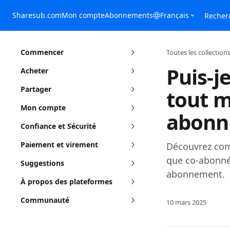
Passer au contenu principal
Sharesub.com
Mon compte
Abonnements
Français
Recher
Commencer
Toutes les collection
Puis-j
Acheter
Partager
tout m
Mon compte
abonn
Confiance et Sécurité
Paiement et virement
Découvrez co
que co-abonné 
Suggestions
abonnement.
À propos des plateformes
Communauté
10 mars 2025