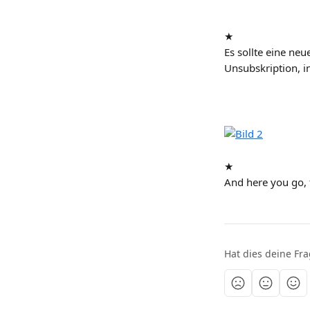
★
Es sollte eine neu
Unsubskription, i
★
And here you go, 
Hat dies deine Fr