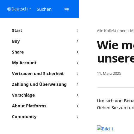
Zum Hauptinhalt springen
Deutsch
Suchen
⌘
K
Start
Alle Kollektionen
M
Wie me
Buy
Share
unsere
My Account
Vertrauen und Sicherheit
11. März 2025
Zahlung und Überweisung
Vorschläge
Um sich von Benac
About Platforms
Gehen Sie zum unt
Community