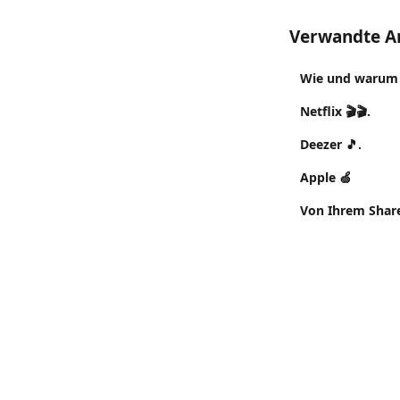
Verwandte Ar
Wie und warum s
Netflix 🎬🎬.
Deezer 🎵.
Apple 🍏
Von Ihrem Shar