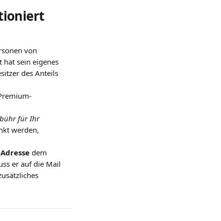
tioniert 
ersonen von 
 hat sein eigenes 
tzer des Anteils 
x-Premium-
ebühr für Ihr 
nkt werden, 
-Adresse
 dem 
ss er auf die Mail 
usätzliches 