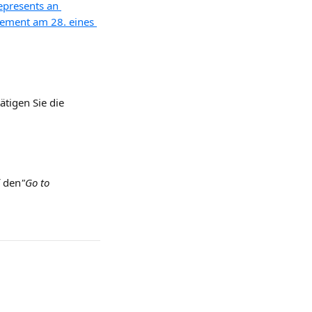
tigen Sie die 
f den
"Go to 