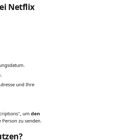
i Netflix 
nungsdatum.
).
dresse und Ihre 
criptions", um 
den 
e Person zu senden.
utzen?