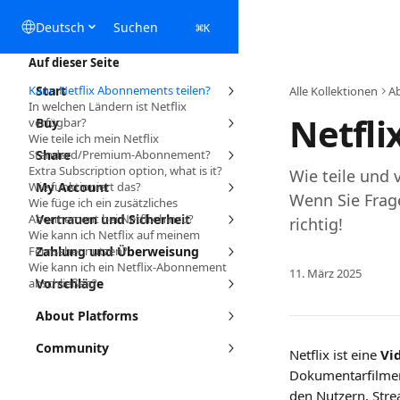
Zum Hauptinhalt springen
Deutsch
Suchen
⌘
K
Auf dieser Seite
Kann Netflix Abonnements teilen?
Start
Alle Kollektionen
A
In welchen Ländern ist Netflix
Netflix
verfügbar?
Buy
Wie teile ich mein Netflix
Standard/Premium-Abonnement?
Share
Extra Subscription option, what is it?
Wie teile und 
Wie funktioniert das?
My Account
Wenn Sie Frag
Wie füge ich ein zusätzliches
Abonnement bei Netflix hinzu?
Vertrauen und Sicherheit
richtig!
Wie kann ich Netflix auf meinem
Fernseher nutzen?
Zahlung und Überweisung
Wie kann ich ein Netflix-Abonnement
11. März 2025
abschließen?
Vorschläge
About Platforms
Community
Netflix ist eine 
Vi
Dokumentarfilmen 
den Nutzern, Stre