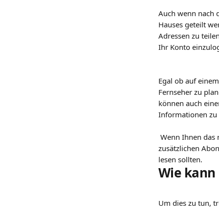
Auch wenn nach d
Hauses geteilt wer
Adressen zu teile
Ihr Konto einzulo
Egal ob auf einem
Fernseher zu plan
können auch eine
Informationen zu 
 Wenn Ihnen das nicht gefällt, können Sie auch auf die neue Art der Kontoteilung umsteigen: die des 
zusätzlichen Abon
lesen sollten.
Wie kann 
Um dies zu tun, tre