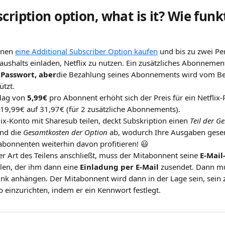
cription option, what is it? Wie funk
nen 
eine Additional Subscriber Option kaufen
 und bis zu zwei P
aushalts einladen, Netflix zu nutzen. Ein zusätzliches Abonnement
 
Passwort, aber
die Bezahlung seines Abonnements wird vom Besi
ützt.
lag von 
5,99€
 pro Abonnent erhöht sich der Preis für ein Netfli
9,99€ auf 31,97€ (für 2 zusätzliche Abonnements).
ix-Konto mit Sharesub teilen, deckt Subskription einen 
Teil der G
nd die 
Gesamtkosten der Option
 ab, wodurch Ihre Ausgaben gese
bonnenten weiterhin davon profitieren! 😃
er Art des Teilens anschließt, muss der Mitabonnent seine 
E-Mail
len, der ihm dann eine 
Einladung
per E-Mail
 zusendet. Dann mu
ink anhängen. Der Mitabonnent wird dann in der Lage sein, sein z
inzurichten, indem er ein Kennwort festlegt.