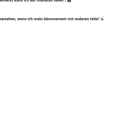
ements kann ich auf Sharesub teilen ? 🧮
bestehen, wenn ich mein Abonnement mit anderen teile? ⚠️
Sharesub