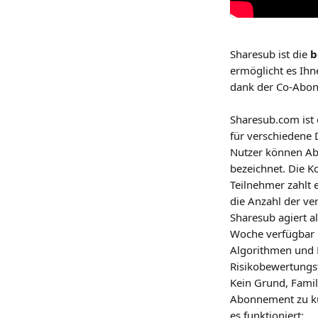
Sharesub ist die 
b
ermöglicht es Ihn
dank der Co-Abon
Sharesub.com ist
für verschiedene 
Nutzer können Abo
bezeichnet. Die Ko
Teilnehmer zahlt
die Anzahl der ve
Sharesub agiert a
Woche verfügbar 
Algorithmen und 
Risikobewertungsf
Kein Grund, Famil
Abonnement zu kün
es funktioniert: