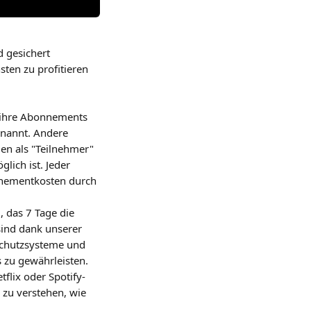
d gesichert 
ten zu profitieren 
 ihre Abonnements 
enannt. Andere 
en als "Teilnehmer" 
lich ist. Jeder 
nnementkosten durch 
 das 7 Tage die 
nd dank unserer 
schutzsysteme und 
 zu gewährleisten.
flix oder Spotify-
zu verstehen, wie 