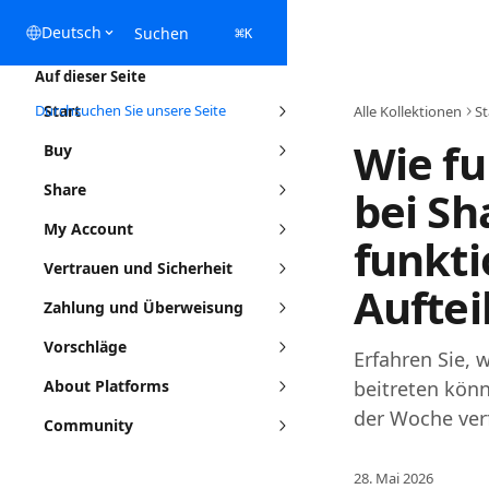
Zum Hauptinhalt springen
Deutsch
Suchen
⌘
K
Auf dieser Seite
Durchsuchen Sie unsere Seite
Start
Alle Kollektionen
St
Wie fu
Buy
Share
bei Sh
My Account
funkti
Vertrauen und Sicherheit
Auftei
Zahlung und Überweisung
Vorschläge
Erfahren Sie, 
About Platforms
beitreten könn
der Woche ver
Community
28. Mai 2026