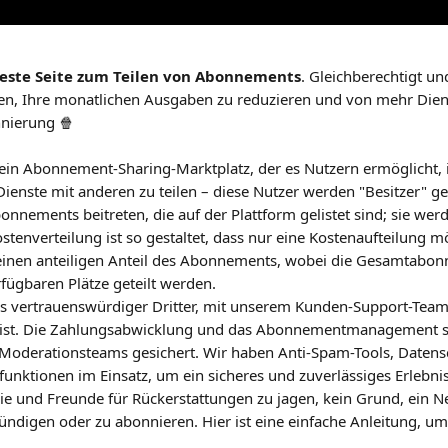
este Seite zum Teilen von Abonnements
. Gleichberechtigt un
en, Ihre monatlichen Ausgaben zu reduzieren und von mehr Diens
nierung 🍿
 ein Abonnement-Sharing-Marktplatz, der es Nutzern ermöglicht,
Dienste mit anderen zu teilen – diese Nutzer werden "Besitzer" g
nnements beitreten, die auf der Plattform gelistet sind; sie werd
stenverteilung ist so gestaltet, dass nur eine Kostenaufteilung mög
 einen anteiligen Anteil des Abonnements, wobei die Gesamtabo
rfügbaren Plätze geteilt werden.
ls vertrauenswürdiger Dritter, mit unserem Kunden-Support-Team,
ist. Die Zahlungsabwicklung und das Abonnementmanagement si
Moderationsteams gesichert. Wir haben Anti-Spam-Tools, Daten
unktionen im Einsatz, um ein sicheres und zuverlässiges Erlebnis
ie und Freunde für Rückerstattungen zu jagen, kein Grund, ein Net
digen oder zu abonnieren. Hier ist eine einfache Anleitung, um 