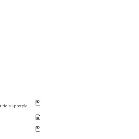
Otkrijte rizike povezane s dijeljenjem pretplata i kako Sharesub osigurava razmjenu kako bi zaštitio su-pretplatnike i vlasnike.