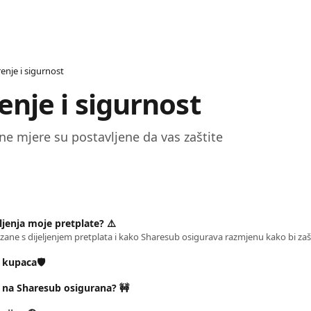
enje i sigurnost
enje i sigurnost 
e mjere su postavljene da vas zaštite  
jeljenja moje pretplate? ⚠️
 kupaca🛡️
a na Sharesub osigurana? 🚧