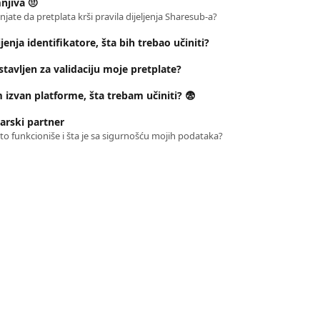
njiva 🤨
njate da pretplata krši pravila dijeljenja Sharesub-a?
jenja identifikatore, šta bih trebao učiniti?
stavljen za validaciju moje pretplate?
 izvan platforme, šta trebam učiniti? 😨
arski partner
 to funkcioniše i šta je sa sigurnošću mojih podataka?