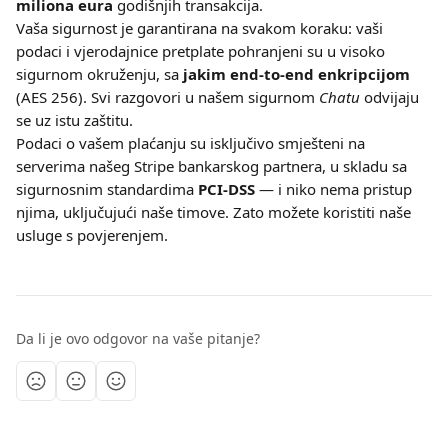
miliona eura
 godišnjih transakcija.
Vaša sigurnost je garantirana na svakom koraku: vaši 
podaci i vjerodajnice pretplate pohranjeni su u visoko 
sigurnom okruženju, sa 
jakim end-to-end enkripcijom
(AES 256). Svi razgovori u našem sigurnom 
Chatu
 odvijaju 
se uz istu zaštitu.
Podaci o vašem plaćanju su isključivo smješteni na 
serverima našeg Stripe bankarskog partnera, u skladu sa 
sigurnosnim standardima 
PCI-DSS
 — i niko nema pristup 
njima, uključujući naše timove. Zato možete koristiti naše 
usluge s povjerenjem.
Da li je ovo odgovor na vaše pitanje?