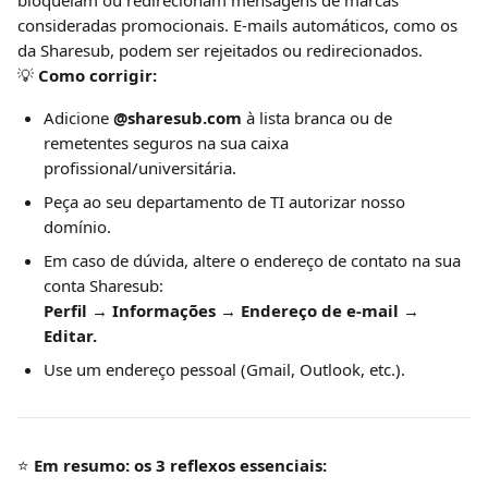
bloqueiam ou redirecionam mensagens de marcas 
consideradas promocionais. E-mails automáticos, como os 
da Sharesub, podem ser rejeitados ou redirecionados.
💡 
Como corrigir:
Adicione 
@sharesub.com
 à lista branca ou de 
remetentes seguros na sua caixa 
profissional/universitária.
Peça ao seu departamento de TI autorizar nosso 
domínio.
Em caso de dúvida, altere o endereço de contato na sua 
conta Sharesub:
Perfil → Informações → Endereço de e-mail → 
Editar.
Use um endereço pessoal (Gmail, Outlook, etc.).
⭐️ 
Em resumo: os 3 reflexos essenciais: