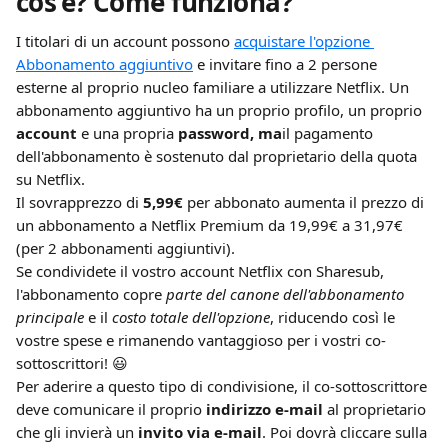
cos'è? Come funziona?
I titolari di un account possono 
acquistare l'opzione 
Abbonamento aggiuntivo
 e invitare fino a 2 persone 
esterne al proprio nucleo familiare a utilizzare Netflix. Un 
abbonamento aggiuntivo ha un proprio profilo, un proprio 
account
 e una propria 
password, ma
il pagamento 
dell'abbonamento è sostenuto dal proprietario della quota 
su Netflix.
Il sovrapprezzo di 
5,99€
 per abbonato aumenta il prezzo di 
un abbonamento a Netflix Premium da 19,99€ a 31,97€ 
(per 2 abbonamenti aggiuntivi).
Se condividete il vostro account Netflix con Sharesub, 
l'abbonamento copre 
parte del canone dell'abbonamento 
principale
 e il 
costo totale dell'opzione
, riducendo così le 
vostre spese e rimanendo vantaggioso per i vostri co-
sottoscrittori! 😃
Per aderire a questo tipo di condivisione, il co-sottoscrittore 
deve comunicare il proprio 
indirizzo e-mail
 al proprietario 
che gli invierà un 
invito
via e-mail
. Poi dovrà cliccare sulla 