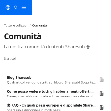
Vai al contenuto principale
Tutte le collezioni
Comunità
Comunità 
La nostra comunità di utenti Sharesub 🍿
3 articoli
Blog Sharesub
Quali articoli vengono scritti sul blog di Sharesub? Scoprite tutto sulla condivisione degli abbonamenti e ottimizzate la vostra esperienza online!
Come posso vedere tutti gli abbonamenti offerti da un utente?
Come posso abbonarmi alle sottoscrizioni di uno stesso utente?
🌍 FAQ – In quali paesi europei è disponibile Sharesub?
Sharesub è disponibile in molti paesi.