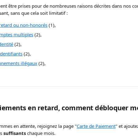
nt être prises pour de nombreuses raisons décrites dans nos con
uant, sans que cela soit limitatif : 
retard ou non-honorés
 (1),
omptes multiples
 (2),
dentité
 (2),
identifiants
 (2),
nnements illégaux
 (2),
paiements en retard, comment débloquer 
ommes en attente, rejoignez la page "
Carte de Paiement
" et ajoute
s 
suffisants
 chaque mois. 