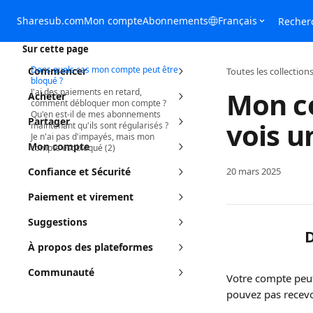
Passer au contenu principal
Sharesub.com
Mon compte
Abonnements
Français
Recher
Sur cette page
Dans quels cas mon compte peut être
Commencer
Toutes les collection
bloqué ?
Mon co
J'ai des paiements en retard,
Acheter
comment débloquer mon compte ?
Qu'en est-il de mes abonnements
Partager
vois u
maintenant qu'ils sont régularisés ?
Je n'ai pas d'impayés, mais mon
Mon compte
compte est bloqué (2)
Confiance et Sécurité
20 mars 2025
Paiement et virement
Suggestions
D
À propos des plateformes
Communauté
Votre compte peut
pouvez pas recevo