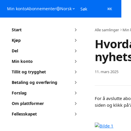
Gå til hovedinnhold
Min konto
Abonnementer
Norsk
Søk
⌘
K
Start
Alle samlinger
Min 
Hvord
Kjøp
Del
nyhets
Min konto
Tillit og trygghet
11. mars 2025
Betaling og overføring
Forslag
For å avslutte ab
Om plattformer
siden og klikk på
"
Fellesskapet