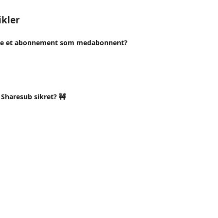
ikler
te et abonnement som medabonnent?
 Sharesub sikret? 🚧