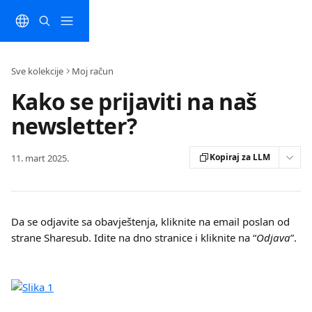
Preskočite na glavni sadržaj
Sve kolekcije
Moj račun
Kako se prijaviti na naš
newsletter?
Kopiraj za LLM
11. mart 2025.
Da se odjavite sa obavještenja, kliknite na email poslan od 
strane Sharesub. Idite na dno stranice i kliknite na “
Odjava
”.