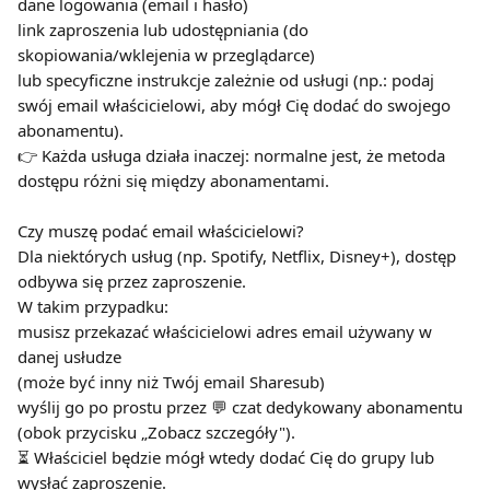
dane logowania (email i hasło)
link zaproszenia lub udostępniania (do 
skopiowania/wklejenia w przeglądarce)
lub specyficzne instrukcje zależnie od usługi (np.: podaj 
swój email właścicielowi, aby mógł Cię dodać do swojego 
abonamentu).
👉 Każda usługa działa inaczej: normalne jest, że metoda 
dostępu różni się między abonamentami.
Czy muszę podać email właścicielowi?
Dla niektórych usług (np. Spotify, Netflix, Disney+), dostęp 
odbywa się przez zaproszenie.
W takim przypadku:
musisz przekazać właścicielowi adres email używany w 
danej usłudze
(może być inny niż Twój email Sharesub)
wyślij go po prostu przez 💬 czat dedykowany abonamentu 
(obok przycisku „Zobacz szczegóły").
⏳ Właściciel będzie mógł wtedy dodać Cię do grupy lub 
wysłać zaproszenie.