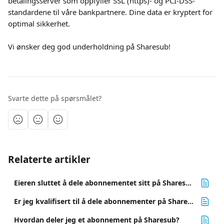
betalingsserver som oppfyller SSL (https)- og PCI-DSS-
standardene til våre bankpartnere. Dine data er kryptert for 
optimal sikkerhet.
Vi ønsker deg god underholdning på Sharesub!
Svarte dette på spørsmålet?
Relaterte artikler
Eieren sluttet å dele abonnementet sitt på Sharesub. Hva bør gjøres?
Er jeg kvalifisert til å dele abonnementer på Sharesub ❓
Hvordan deler jeg et abonnement på Sharesub?